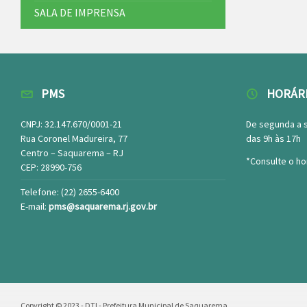
SALA DE IMPRENSA
PMS
HORÁR
CNPJ: 32.147.670/0001-21
De segunda a 
Rua Coronel Madureira, 77
das 9h às 17h
Centro – Saquarema – RJ
*Consulte o ho
CEP: 28990-756
Telefone: (22) 2655-6400
E-mail:
pms@saquarema.rj.gov.br
Copyright © 2023 - DTI - Prefeitura Municipal de Saquarema