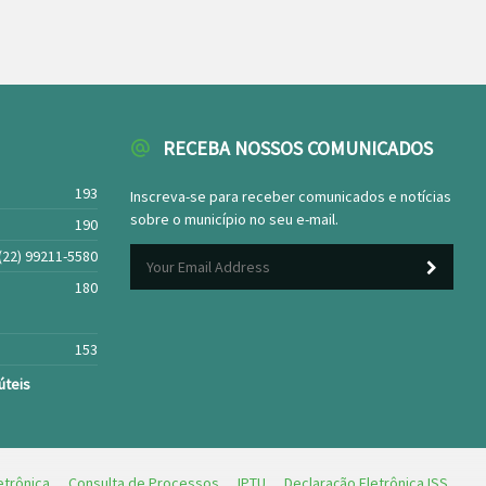
RECEBA NOSSOS COMUNICADOS
193
Inscreva-se para receber comunicados e notícias
sobre o município no seu e-mail.
190
(22) 99211-5580
180
153
úteis
etrônica
Consulta de Processos
IPTU
Declaração Eletrônica ISS