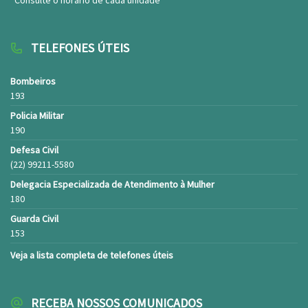
*Consulte o horário de cada unidade
001/2025
EDITAL DE CONVOCAÇÃO Nº 004/2026 –
PROCESSO SELETIVO SIMPLIFICADO Nº
TELEFONES ÚTEIS
001/2025
Bombeiros
EDITAL DE CONVOCAÇÃO Nº 005/2026 –
193
PROCESSO SELETIVO SIMPLIFICADO Nº
001/2025
Policia Militar
190
EDITAL DE CONVOCAÇÃO Nº 006 2026
Defesa Civil
PROCESSO SELETIVO SIMPLIFICADO Nº 001
(22) 99211-5580
2025
Delegacia Especializada de Atendimento à Mulher
EDITAL DE CONVOCAÇÃO Nº 007 2026
180
PROCESSO SELETIVO SIMPLIFICADO Nº 001
Guarda Civil
2025
153
Veja a lista completa de telefones úteis
RECEBA NOSSOS COMUNICADOS