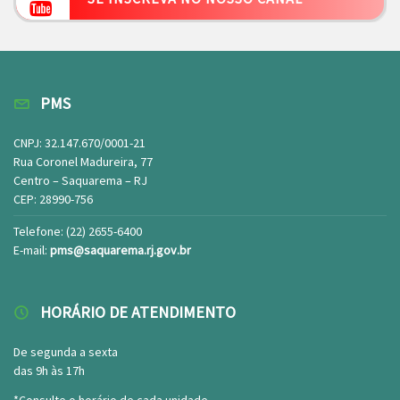
12/09/25 – PROCESSO SELETIVO
SIMPLIFICADO Nº 001/2025
EDITAL DE CONVOCAÇÃO N 018-2025 –
PROCESSO SELETIVO SIMPLIFICADO N 001-
PMS
2025
EDITAL DE CONVOCAÇÃO Nº 019/2025 DO
CNPJ: 32.147.670/0001-21
Rua Coronel Madureira, 77
PROCESSO SELETIVO SIMPLIFICADO Nº
Centro – Saquarema – RJ
001/2025
CEP: 28990-756
EDITAL DE CONVOCAÇÃO Nº 001-2026
Telefone: (22) 2655-6400
PROCESSO SELETIVO SIMPLIFICADO Nº 001-
E-mail:
pms@saquarema.rj.gov.br
2025
EDITAL DE CONVOCAÇÃO Nº 002-2026
PROCESSO SELETIVO SIMPLIFICADO Nº 001-
HORÁRIO DE ATENDIMENTO
2025
De segunda a sexta
EDITAL DE CONVOCAÇÃO Nº 003/2026 –
das 9h às 17h
PROCESSO SELETIVO SIMPLIFICADO Nº