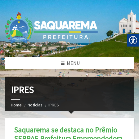
MENU
IPRES
Home
Notícias
IPRES
Saquarema se destaca no Prêmio
SEBRAE Prefeitura Empreendedora