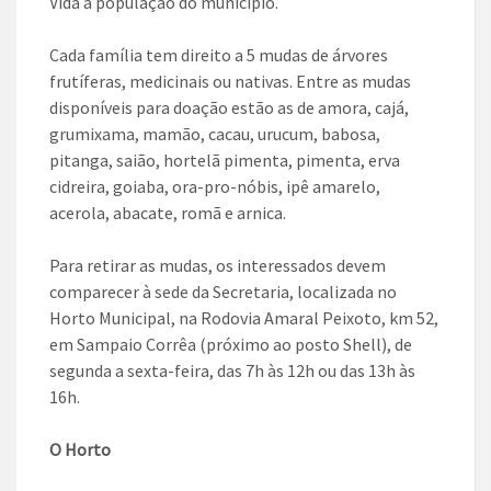
Vida à população do município.
Cada família tem direito a 5 mudas de árvores
frutíferas, medicinais ou nativas. Entre as mudas
disponíveis para doação estão as de amora, cajá,
grumixama, mamão, cacau, urucum, babosa,
pitanga, saião, hortelã pimenta, pimenta, erva
cidreira, goiaba, ora-pro-nóbis, ipê amarelo,
acerola, abacate, romã e arnica.
Para retirar as mudas, os interessados devem
comparecer à sede da Secretaria, localizada no
Horto Municipal, na Rodovia Amaral Peixoto, km 52,
em Sampaio Corrêa (próximo ao posto Shell), de
segunda a sexta-feira, das 7h às 12h ou das 13h às
16h.
O Horto