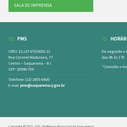
SALA DE IMPRENSA
PMS
HORÁR
CNPJ: 32.147.670/0001-21
De segunda a 
Rua Coronel Madureira, 77
das 9h às 17h
Centro – Saquarema – RJ
*Consulte o ho
CEP: 28990-756
Telefone: (22) 2655-6400
E-mail:
pms@saquarema.rj.gov.br
Copyright © 2023 - DTI - Prefeitura Municipal de Saquarema