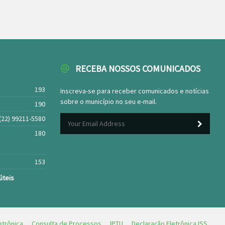
RECEBA NOSSOS COMUNICADOS
193
Inscreva-se para receber comunicados e notícias
sobre o município no seu e-mail.
190
(22) 99211-5580
180
153
úteis
etrônica
Consulta de Processos
IPTU
Declaração Eletrônica ISS