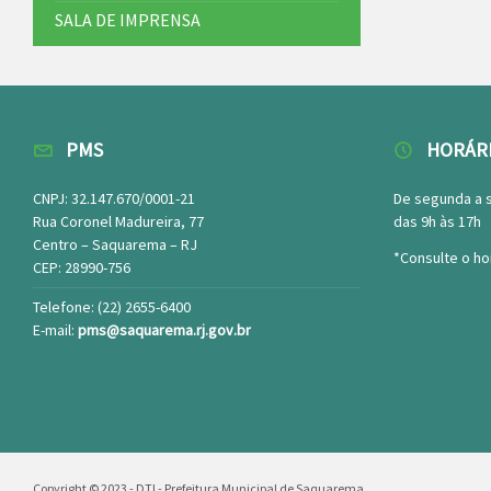
SALA DE IMPRENSA
PMS
HORÁR
CNPJ: 32.147.670/0001-21
De segunda a 
Rua Coronel Madureira, 77
das 9h às 17h
Centro – Saquarema – RJ
*Consulte o ho
CEP: 28990-756
Telefone: (22) 2655-6400
E-mail:
pms@saquarema.rj.gov.br
Copyright © 2023 - DTI - Prefeitura Municipal de Saquarema