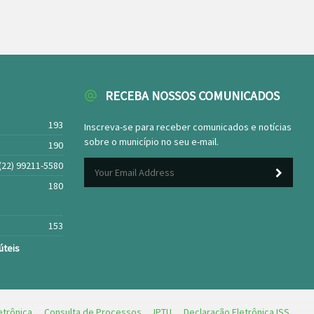
RECEBA NOSSOS COMUNICADOS
193
Inscreva-se para receber comunicados e notícias
sobre o município no seu e-mail.
190
(22) 99211-5580
180
153
úteis
etrônica
Consulta de Processos
IPTU
Declaração Eletrônica ISS