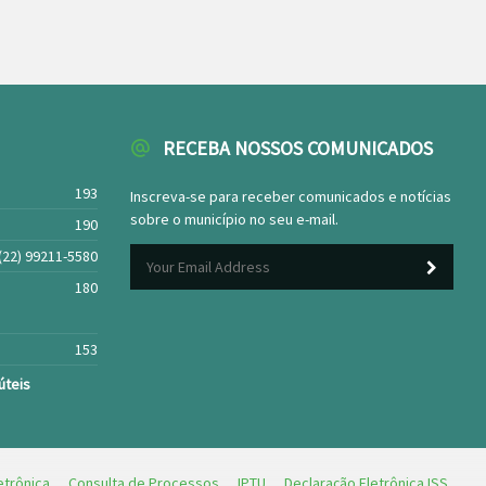
RECEBA NOSSOS COMUNICADOS
193
Inscreva-se para receber comunicados e notícias
sobre o município no seu e-mail.
190
(22) 99211-5580
180
153
úteis
etrônica
Consulta de Processos
IPTU
Declaração Eletrônica ISS