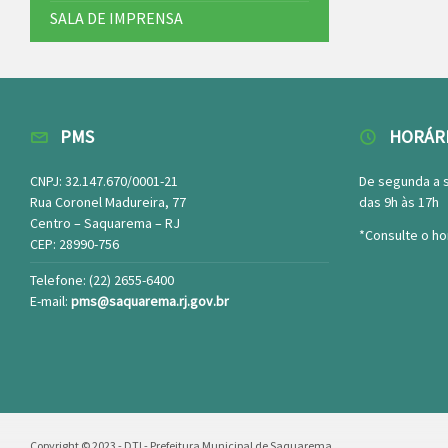
SALA DE IMPRENSA
PMS
HORÁR
CNPJ: 32.147.670/0001-21
De segunda a 
Rua Coronel Madureira, 77
das 9h às 17h
Centro – Saquarema – RJ
*Consulte o ho
CEP: 28990-756
Telefone: (22) 2655-6400
E-mail:
pms@saquarema.rj.gov.br
Copyright © 2023 - DTI - Prefeitura Municipal de Saquarema