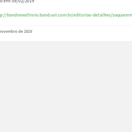
o em: 09/02/2019
p://bandnewsfmrio.band.uol.com.br/editorias-detalhes/saquar
 novembro de 2018