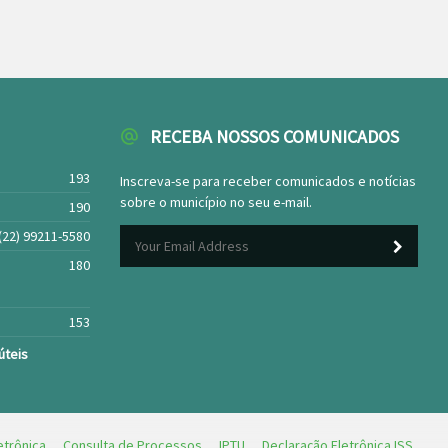
RECEBA NOSSOS COMUNICADOS
193
Inscreva-se para receber comunicados e notícias
sobre o município no seu e-mail.
190
(22) 99211-5580
180
153
úteis
etrônica
Consulta de Processos
IPTU
Declaração Eletrônica ISS