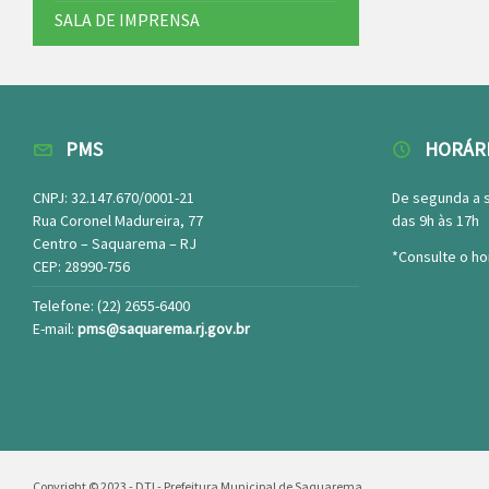
SALA DE IMPRENSA
PMS
HORÁR
CNPJ: 32.147.670/0001-21
De segunda a 
Rua Coronel Madureira, 77
das 9h às 17h
Centro – Saquarema – RJ
*Consulte o ho
CEP: 28990-756
Telefone: (22) 2655-6400
E-mail:
pms@saquarema.rj.gov.br
Copyright © 2023 - DTI - Prefeitura Municipal de Saquarema